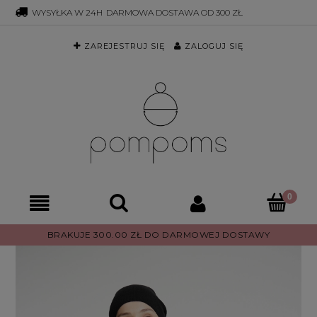
WYSYŁKA W 24H
DARMOWA DOSTAWA OD 300 ZŁ
505 986 886
SHOP@POM-POMS.PL
INSTAGRAM
ZAREJESTRUJ SIĘ
ZALOGUJ SIĘ
BRAKUJE 300.00 ZŁ DO DARMOWEJ DOSTAWY