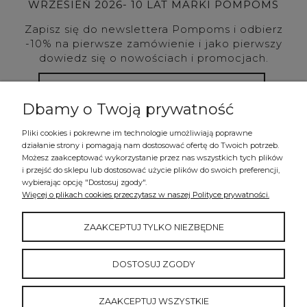
WRZESIEŃ 2026- 10 LAT MARKI POMPOMS
Zapisz się do newslettera Pompoms i odbierz
-10% na pierwsze zamówienie i jako pierwszy
dowiedz się o nowościach i promocjach.
Dbamy o Twoją prywatność
DOŁĄCZAM!
Pliki cookies i pokrewne im technologie umożliwiają poprawne
działanie strony i pomagają nam dostosować ofertę do Twoich potrzeb.
Możesz zaakceptować wykorzystanie przez nas wszystkich tych plików
i przejść do sklepu lub dostosować użycie plików do swoich preferencji,
POMOC
wybierając opcję "Dostosuj zgody".
Więcej o plikach cookies przeczytasz w naszej Polityce prywatności.
MOJE KONTO
ZAAKCEPTUJ TYLKO NIEZBĘDNE
PŁATNOŚCI I DOSTAWA
DOSTOSUJ ZGODY
INFORMACJE
ZAAKCEPTUJ WSZYSTKIE